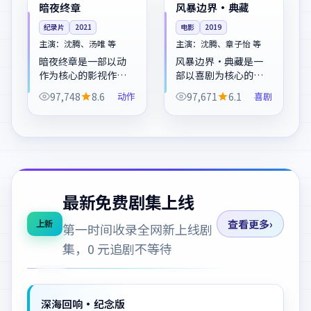
中国
英国
暗夜终章
风暴边界·典藏
纪录片
2021
电影
2019
主演：
沈腾、汤唯 等
主演：
沈腾、章子怡 等
暗夜终章是一部以动
风暴边界·典藏是一
作为核心的影视作
部以喜剧为核心的影
品，围绕危机、反转
视作品，围绕危机、
97,748
8.6
动作
97,671
6.1
喜剧
与人物成长展开，整
反转与人物成长展
体节奏紧凑，值得推
开，整体节奏紧凑，
荐观看。
值得推荐观看。
最新免费剧集上线
查看更多
上新
第一时间收录全网新上线剧
集，0 元追剧不等待
连载中
美国
NEW
深海回响·纪念版