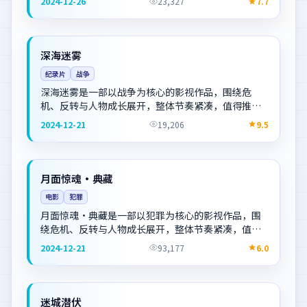
2024-12-26
23,327
7.7
4K
韩国
NEW
深海迷雾
纪录片
战争
深海迷雾是一部以战争为核心的影视作品，围绕危
机、反转与人物成长展开，整体节奏紧凑，值得推荐
观看。
2024-12-21
19,206
9.5
独播
韩国
NEW
月面惊魂·典藏
电影
犯罪
月面惊魂·典藏是一部以犯罪为核心的影视作品，围
绕危机、反转与人物成长展开，整体节奏紧凑，值得
推荐观看。
2024-12-21
93,177
6.0
独播
中国
NEW
迷城潜伏