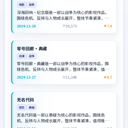
电影
战争
深海回响·纪念版是一部以战争为核心的影视作品，
围绕危机、反转与人物成长展开，整体节奏紧凑，值
得推荐观看。
2024-12-28
50,573
7.6
院线
中国
NEW
零号回廊·典藏
动漫
战争
零号回廊·典藏是一部以战争为核心的影视作品，围
绕危机、反转与人物成长展开，整体节奏紧凑，值得
推荐观看。
2024-12-27
11,346
8.7
4K
韩国
NEW
无名代码
综艺
悬疑
无名代码是一部以悬疑为核心的影视作品，围绕危
机、反转与人物成长展开，整体节奏紧凑，值得推荐
观看。