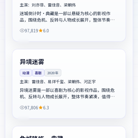
主演：
刘亦菲、雷佳音、梁朝伟
迷城倒计时·典藏是一部以悬疑为核心的影视作
品，围绕危机、反转与人物成长展开，整体节奏紧
凑，值得推荐观看。
97,819
6.0
109分钟
独播
英国
异境迷雾
动漫
喜剧
2020
年
主演：
雷佳音、易烊千玺、梁朝伟、河正宇
异境迷雾是一部以喜剧为核心的影视作品，围绕危
机、反转与人物成长展开，整体节奏紧凑，值得推
荐观看。
97,806
6.3
145分钟
杜比
中国